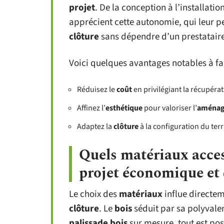
projet
. De la conception à l’installati
apprécient cette autonomie, qui leur p
clôture
sans dépendre d’un prestataire 
Voici quelques avantages notables à f
Réduisez le
coût
en privilégiant la récupéra
Affinez l’
esthétique
pour valoriser l’
aménag
Adaptez la
clôture
à la configuration du ter
Quels matériaux acces
projet économique et 
Le choix des
matériaux
influe directem
clôture
. Le
bois
séduit par sa polyvale
palissade bois
sur mesure, tout est pos