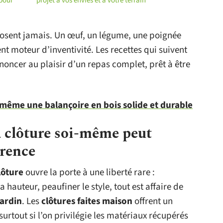
 pour
projet à vos envies et à votre terrain
pposent jamais. Un œuf, un légume, une poignée
nt moteur d’inventivité. Les recettes qui suivent
enoncer au plaisir d’un repas complet, prêt à être
-même une balançoire en bois solide et durable
a clôture soi-même peut
érence
lôture
ouvre la porte à une liberté rare :
 hauteur, peaufiner le style, tout est affaire de
jardin
. Les
clôtures faites maison
offrent un
 surtout si l’on privilégie les matériaux récupérés