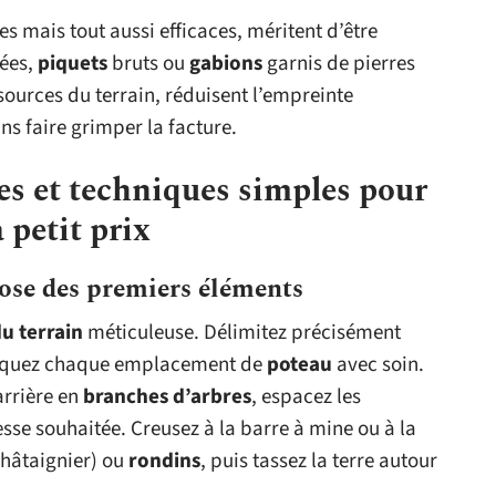
s mais tout aussi efficaces, méritent d’être
ées,
piquets
bruts ou
gabions
garnis de pierres
ssources du terrain, réduisent l’empreinte
ans faire grimper la facture.
ées et techniques simples pour
 petit prix
pose des premiers éléments
u terrain
méticuleuse. Délimitez précisément
arquez chaque emplacement de
poteau
avec soin.
rrière en
branches d’arbres
, espacez les
esse souhaitée. Creusez à la barre à mine ou à la
châtaignier) ou
rondins
, puis tassez la terre autour