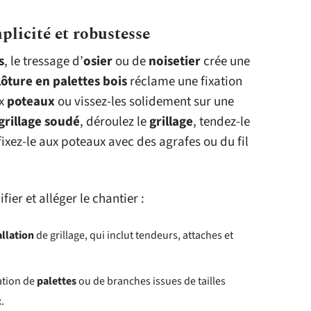
plicité et robustesse
s
, le tressage d’
osier
ou de
noisetier
crée une
lôture en palettes bois
réclame une fixation
ux
poteaux
ou vissez-les solidement sur une
grillage soudé
, déroulez le
grillage
, tendez-le
 fixez-le aux poteaux avec des agrafes ou du fil
er et alléger le chantier :
allation
de grillage, qui inclut tendeurs, attaches et
ration de
palettes
ou de branches issues de tailles
.