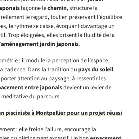
japonais
façonne le
chemin
, structure la
rellement le regard, tout en préservant l’équilibre
hées, le rythme se casse, évoquant davantage un
il. Trop éloignées, elles brisent la fluidité de la
’
aménagement jardin japonais
.
métrie : il module la perception de l’espace,
la cadence. Dans la tradition du
pays du soleil
à porter attention au paysage, à ressentir les
pacement entre japonais
devient un levier de
n méditative du parcours.
un pisciniste à Montpellier pour un projet réussi
ement : elle freine l’allure, encourage la
bles du piétinement excessif. Un bon
espacement