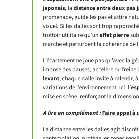
japonais
, la
distance entre deux pas 
promenade, guide les pas et attire natu
visuel. Si les dalles sont trop rapproc
trottoir utilitaire qu’un
effet pierre
subt
marche et perturbent la cohérence de l
L’écartement ne joue pas qu’avec la géo
impose des pauses, accélère ou freine 
levant
, chaque dalle invite à ralentir, 
variations de l’environnement. Ici, l’
es
mise en scène, renforçant la dimensio
A lire en complément :
Faire appel à 
La distance entre les dalles agit discrèt
contemplation, protège les zones sensi