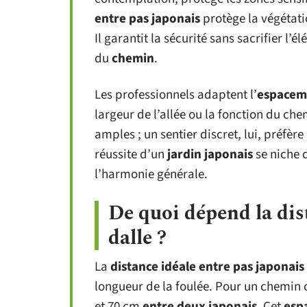
entre pas japonais
protège la végétati
Il garantit la sécurité sans sacrifier l’é
du
chemin
.
Les professionnels adaptent l’
espaceme
largeur de l’allée ou la fonction du ch
amples ; un sentier discret, lui, préfère 
réussite d’un
jardin japonais
se niche d
l’harmonie générale.
De quoi dépend la dis
dalle ?
La
distance idéale entre pas japonais
longueur de la foulée. Pour un chemin 
et 70 cm
entre deux japonais
. Cet
esp